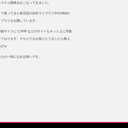
システム開発をおこなってきました。
こで使ってきた各言語の自作ライブラリ中のVBAの
イブラリを公開しています。
姉妹サイトに C,PHP などのサイトもネット上に浮遊
せております。そちらでもお役にたてましたら無上
喜びｗ
なたの一助になれば幸いです。