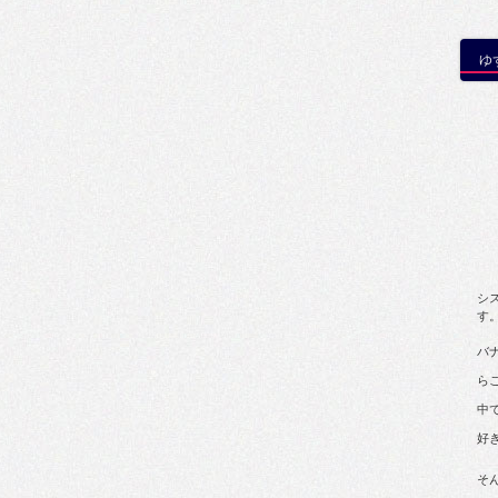
ゆ
シ
す
バ
ら
中
好
そ