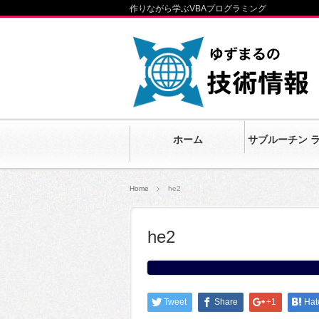
作りながら学ぶVBAプログラミング
ホーム
サブルーチン 
Home
he2
he2
Tweet
Share
+1
Hat