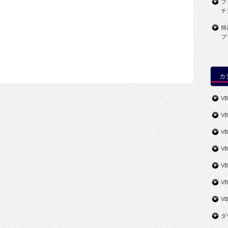
フ
チ
簡
ブ
カ
VB
V
V
V
V
VB
V
ダ