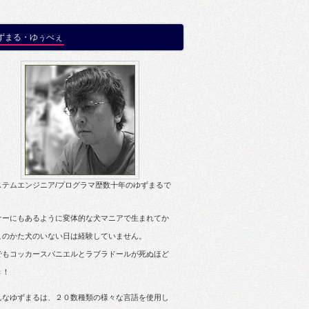
ずまる・ゆぅべぇ
ステムエンジニア/プログラマ歴数十年のゆずまるで
。
ナーにもあるように変体的な犬マニアで生まれてか
このかた犬のいない日は経験していません。
でもコッカースパニエルとラブラドールが死ぬほど
き！
んなゆずまるは、２０数種類の様々な言語を使用し