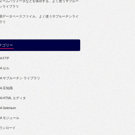
ォームパラメータなどを保存する、よく使うサブルー
ンライブラリ
易データベースファイル、よく使うサブルーチンライ
ラリ
テゴリー
A FTP
BA セル
BA サブルーチン ライブラリ
BA 豆知識
BA HTML エディタ
A Selenium
BA モジュール
ウンロード