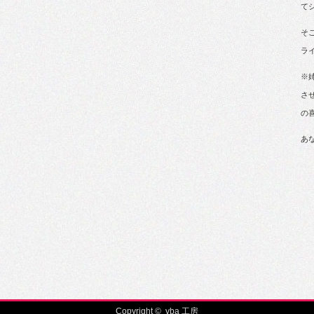
て
そ
ラ
※
さ
の
あ
Copyright ©
vba 工房