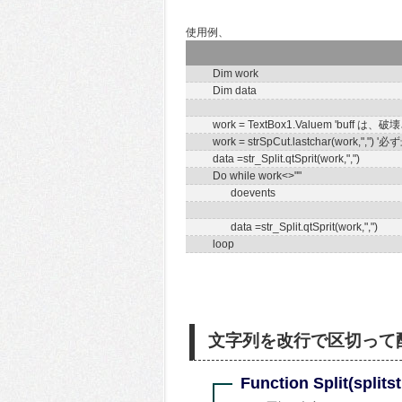
使用例、
Dim work
Dim data
work = TextBox1.Valuem '
work = strSpCut.lastchar(wo
data =str_Split.qtSprit(work,",")
Do while work<>""
doevents
data =str_Split.qtSprit(work,",")
loop
文字列を改行で区切って
Function Split(splitst