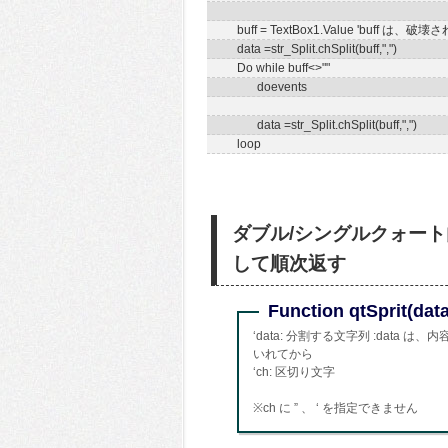
buff = TextBox1.Value 'b
data =str_Split.chSplit(buff,",")
Do while buff<>""
doevents
data =str_Split.chSplit(buff,",")
loop
ダブル/シングルクォー
して順次返す
Function qtSprit(data
‘data: 分割する文字列 :dat
いれてから
‘ch: 区切り文字
※ch に ” 、 ‘ を指定できません