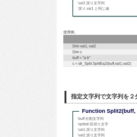
‘val2:戻り文字列
‘戻り:val1 と同じ値
使用例、
Dim val1, val2
Dim c
buff = "a b"
c = str_Split.SplitEq2(buff,val1,val2)
指定文字列で文字列を２
Function Split2(buff, s
‘buff:分割文字列
‘splitstr:区切り文字
‘val1:戻り文字列
‘val2:戻り文字列