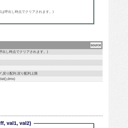
戻り配列 (内容は呼出し時点でクリアされます。)
列 (内容は呼出し時点でクリアされます。)
ング,戻り配列.戻り配列上限
,dat(),dmx)
f, val1, val2)