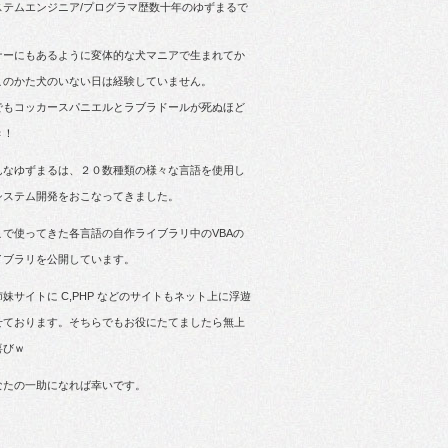
ステムエンジニア/プログラマ歴数十年のゆずまるで
。
ナーにもあるように変体的な犬マニアで生まれてか
このかた犬のいない日は経験していません。
でもコッカースパニエルとラブラドールが死ぬほど
き！
んなゆずまるは、２０数種類の様々な言語を使用し
システム開発をおこなってきました。
こで使ってきた各言語の自作ライブラリ中のVBAの
イブラリを公開しています。
姉妹サイトに C,PHP などのサイトもネット上に浮遊
せております。そちらでもお役にたてましたら無上
喜びｗ
なたの一助になれば幸いです。