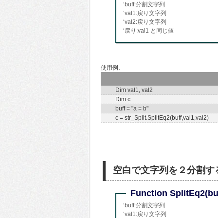
‘buff:分割文字列
‘val1:戻り文字列
‘val2:戻り文字列
‘戻り:val1 と同じ値
使用例、
Dim val1, val2
Dim c
buff = "a = b"
c = str_Split.SplitEq2(buff,val1,val2)
空白で文字列を２分割す
Function SplitEq2(buf
‘buff:分割文字列
‘val1:戻り文字列