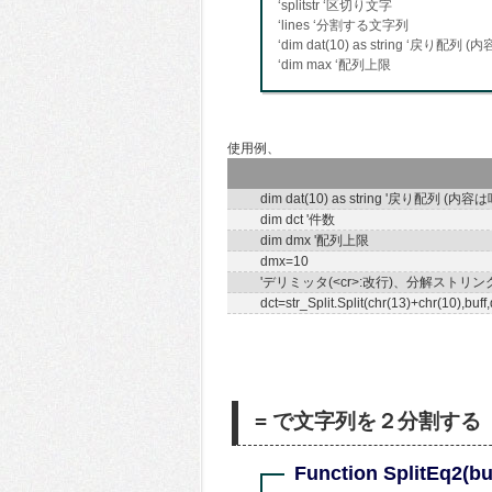
‘splitstr ‘区切り文字
‘lines ‘分割する文字列
‘dim dat(10) as string ‘
‘dim max ‘配列上限
使用例、
dim dat(10) as string '戻り配
dim dct '件数
dim dmx '配列上限
dmx=10
'デリミッタ(<cr>:改行)、分解ストリ
dct=str_Split.Split(chr(13)+chr(10),buff
= で文字列を２分割する
Function SplitEq2(buf