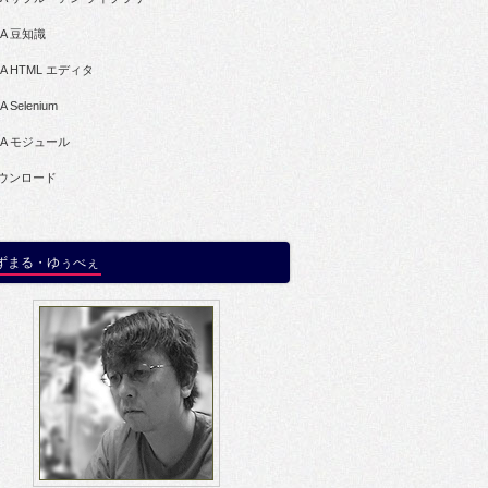
BA 豆知識
BA HTML エディタ
A Selenium
BA モジュール
ウンロード
ずまる・ゆぅべぇ