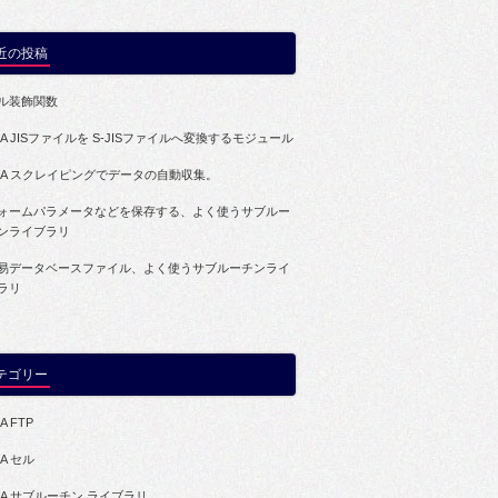
近の投稿
ル装飾関数
BA JISファイルを S-JISファイルへ変換するモジュール
BA スクレイピングでデータの自動収集。
ォームパラメータなどを保存する、よく使うサブルー
ンライブラリ
易データベースファイル、よく使うサブルーチンライ
ラリ
テゴリー
A FTP
BA セル
BA サブルーチン ライブラリ