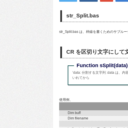
str_Split.bas
str_Split.bas は、枠線を書くための
CR を区切り文字にして
Function sSplit(data)
‘data: 分割する文字列 :dat
いれてから
使用例、
Dim buff
Dim filename