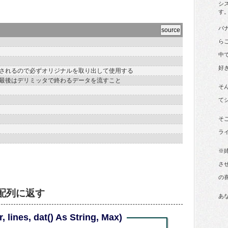
シ
す
バ
ら
中
好
buff は、破壊されるので必ずオリジナルを取り出して使用する
rk,",") '必ず最後はデリミッタで終わるデータを流すこと
そ
て
そ
ラ
※
さ
の
配列に返す
あ
r, lines, dat() As String, Max)