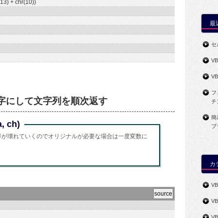
13) + chr(10))
最
セ
V
V
フ
字にして文字列を順次返す
チ
簡
, ch)
ブ
a は、内容が壊れていくのでオリジナルが必要な場合は一度変数に
カ
VB
V
V