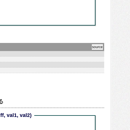
る
f, val1, val2)