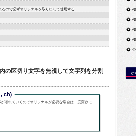
uff は、破壊されるので必ずオリジナルを取り出して使用する
V
V
VB
V
ダ
ト内の区切り文字を無視して文字列を分割
ゆ
, ch)
a は、内容が壊れていくのでオリジナルが必要な場合は一度変数に