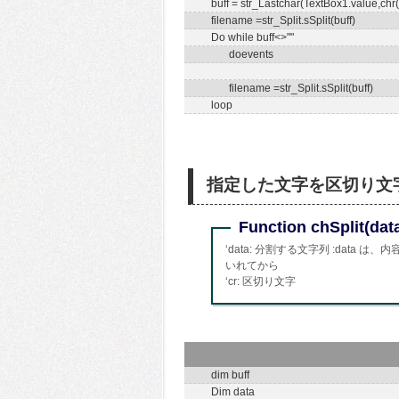
buff = str_Lastchar(TextBox1.value,chr(
filename =str_Split.sSplit(buff)
Do while buff<>""
doevents
filename =str_Split.sSplit(buff)
loop
指定した文字を区切り文
Function chSplit(data
‘data: 分割する文字列 :dat
いれてから
‘cr: 区切り文字
dim buff
Dim data